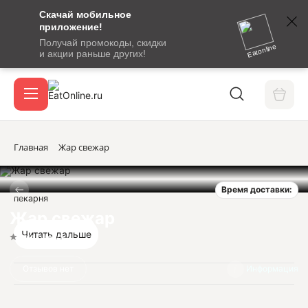
Скачай мобильное
номер
приложение!
SMS-
Получай промокоды, скидки
сообщение
Eatonline
и акции раньше других!
с
Акции
кодом
подтверждения
О сервисе
Главная
Жар свежар
Время доставки:
Откры
пекарня
Вход / регистрация
Жар свежар
Читать дальше
Нет оценок
Отзывов нет
Информация