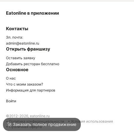
Eatonline в приложении
О
Контакты
О
Эл. почта:
admin@eatonline.ru
Открыть франшизу
Оставить заявку
Добавить ресторан бесплатно
Основное
Войти
О нас
Что с моим заказом?
Информация для партнеров
Город
Нижний Тагил
Войти
Написать в техподдержку
©2012-2026, eatonline.ru
• Политика конфиденциальности
• Условия использования
🚀 Заказать полное продвижение
• Публичная оферта